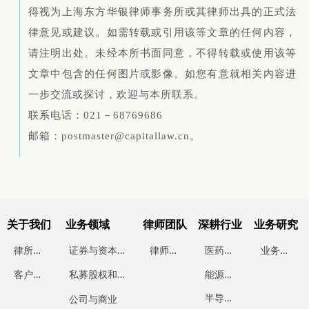
得视为上海东方华银律师事务所或其律师出具的正式法
律意见或建议。如需转载或引用该等文章的任何内容，
请注明出处。未经本所书面同意，不得转载或使用该等
文章中包含的任何图片或影像。如您有意就相关内容进
一步交流或探讨，欢迎与本所联系。
联系电话：021－68769686
邮箱：postmaster@capitallaw.cn。
关于我们
业务领域
律师团队
深耕行业
业务研究
律
所简介
证
券与资本市场
律
师团队
医
药行业
业
务研究
能
源行业
客
户案例
私
募股权和投资基金
半
导体行业
公司与商业