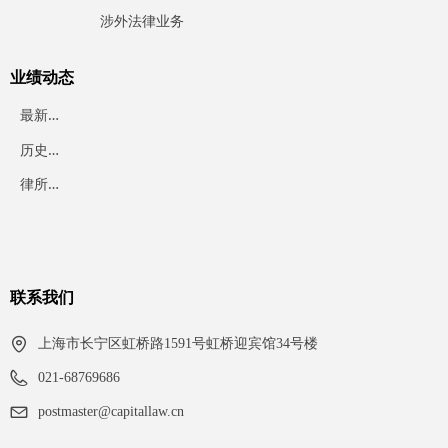
涉外法律业务
业绩动态
最
新业绩
历
史业绩
律
所动态
联系我们
上海市长宁区虹桥路1591号虹桥迎宾馆34号楼
021-68769686
postmaster@capitallaw.cn