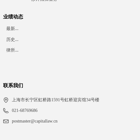
业绩动态
最
新业绩
历
史业绩
律
所动态
联系我们
上海市长宁区虹桥路1591号虹桥迎宾馆34号楼
021-68769686
postmaster@capitallaw.cn