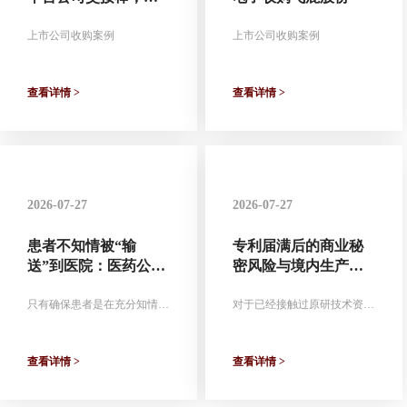
州高铁控制权易主
上市公司收购案例
上市公司收购案例
查看详情 >
查看详情 >
2026-07-27
2026-07-27
患者不知情被“输
专利届满后的商业秘
送”到医院：医药公
密风险与境内生产商
司、CRO与第三方中
的内部控制
介的临床试验合规边
只有确保患者是在充分知情基
对于已经接触过原研技术资料
础上的自愿参与，第三方获得
的境内生产商而言，内控首先
界
的是合理服务报酬，而不是患
是防止商业秘密争议发生的防
者入组后的利益分成，才能实
火墙，其次才是诉讼或者仲裁
现临床试验效率与合规要求之
中的举证工具。
查看详情 >
查看详情 >
间的平衡。