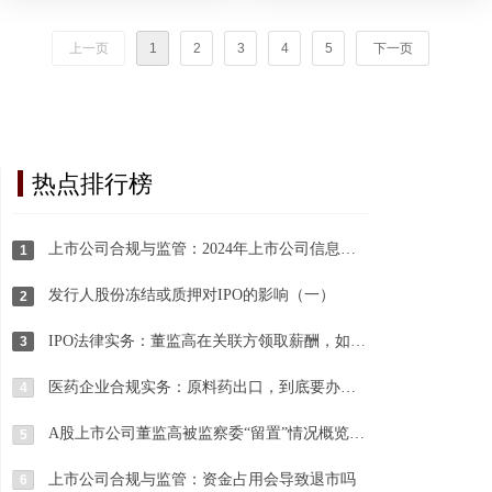
上一页
1
2
3
4
5
下一页
热点排行榜
上市公司合规与监管：2024年上市公司信息披露违规典型案例
1
发行人股份冻结或质押对IPO的影响（一）
2
IPO法律实务：董监高在关联方领取薪酬，如何论证合理性？
3
医药企业合规实务：原料药出口，到底要办哪些资质许可？
4
A股上市公司董监高被监察委“留置”情况概览及上市公司的应对
5
上市公司合规与监管：资金占用会导致退市吗
6