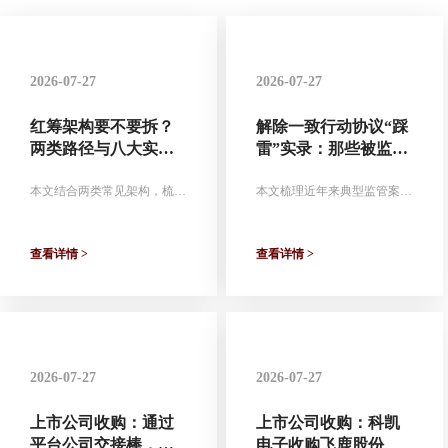
2026-07-27
2026-07-27
红筹架构要不要拆？
解除一致行动协议“踩
两类路径与八大实务
雷”实录：那些被监管
要点
处罚的失败案例
本文结合两类常见架构，梳理
本文梳理近年来典型监管案
拆除路径及核心关注点。
例，剖析解除一致行动协议中
的\x26quot;雷区\x26quot;，以
期为实务操作提供警示。
查看详情 >
查看详情 >
2026-07-27
2026-07-27
上市公司收购：通过
上市公司收购：科凯
平台公司交接棒，神
电子收购飞鹿股份