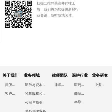
扫描二维码关注并购律工
坊，我们将为您提供新鲜行
业资讯，随时随地阅读。
关于我们
业务领域
律师团队
深耕行业
业务研究
律
所简介
证
券与资本市场
律
师团队
医
药行业
业
务研究
能
源行业
客
户案例
私
募股权和投资基金
半
导体行业
公司与商业
涉外法律业务